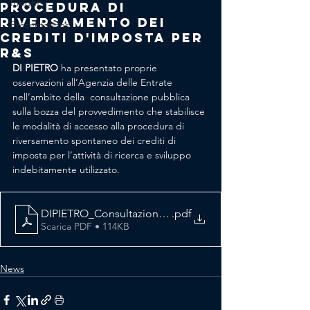
Insights
PROCEDURA DI
RIVERSAMENTO DEI
Presentations
CREDITI D'IMPOSTA PER
R&S
DI PIETRO
 ha presentato proprie 
osservazioni 
all’Agenzia delle Entrate 
nell’ambito della 
 consultazione pubblica 
sulla bozza del provvedimento che stabilisce 
le modalità di accesso alla procedura di 
riversamento spontaneo dei crediti di 
imposta per l’attività di ricerca e sviluppo 
indebitamente utilizzato.
DIPIETRO_Consultazione_riversamentocreditiR&S
.pdf
Scarica PDF • 114KB
News