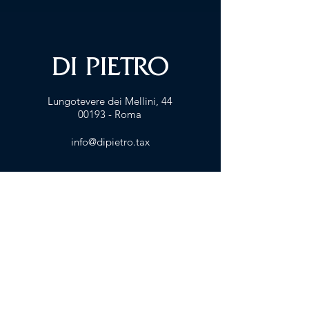
DI PIETRO
Lungotevere dei Me
llini, 44
00193 - Roma
info@dipietro.tax
FIRM PRESENTATION