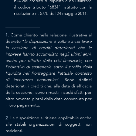
F24 del credito d'imposta è da utilizzare 
il codice tributo "6834", istituito con la 
risoluzione n. 57/E del 24 maggio 2011.
1
.
Come chiarito nella relazione illustrativa al 
decreto “
la disposizione è volta a incentivare 
la cessione di crediti deteriorati che le 
imprese hanno accumulato negli ultimi anni, 
anche per effetto della crisi finanziaria, con 
l’obiettivo di sostenerle sotto il profilo della 
liquidità nel fronteggiare l’attuale contesto 
di incertezza economica
”. Sono definiti 
deteriorati, i crediti che, alla data di efficacia 
della cessione, sono rimasti insoddisfatti per 
oltre novanta giorni dalla data convenuta per 
il loro pagamento.
2
. 
La disposizione si ritiene applicabile anche 
alle stabili organizzazioni di soggetti non 
residenti.