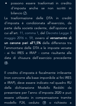
possono essere trasformati in credito 
d'imposta anche se non iscritti in 
bilancio (
7
).
La trasformazione delle DTA in crediti 
d’imposta è condizionata all’esercizio, da 
parte della società cedente, dell’opzione di 
cui all'art. 
11, comma 1
, del 
Decreto Legge 3 
maggio 2016 n. 59
, ovvero al 
versamento di 
un canone pari all'1,5%
 della 
differenza tra 
l’ammontare delle DTA e le imposte versate 
- ai fini IRES e IRAP - come risultante alla 
data di chiusura dell’esercizio precedente 
(
8
).
Il credito d'imposta è fiscalmente irrilevante 
(non concorre alla base imponibile ai fini IRES 
e IRAP), deve essere indicato nel quadro RU 
della dichiarazione Modello Redditi da 
presentare per l'anno d'imposta 2020 e può 
essere utilizzato in compensazione tramite 
modello F24, ceduto 
(
9
)
 o richiesto a 