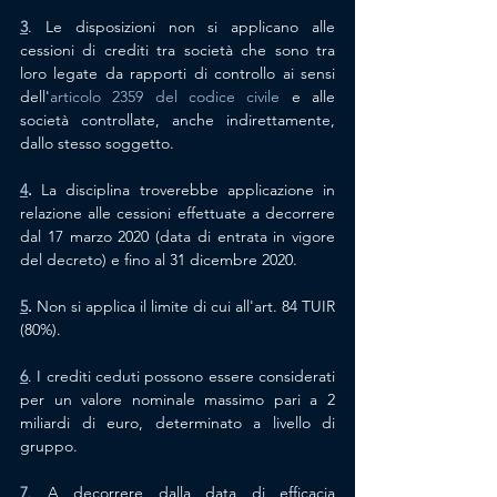
3
. L
e disposizioni non si applicano alle 
cessioni di crediti tra società che sono tra 
loro legate da rapporti di controllo ai sensi 
dell'
articolo 2359 del codice civile
 e alle 
società controllate, anche indirettamente, 
dallo stesso soggetto.
4
.
La 
disciplina troverebbe applicazione in 
relazione alle cessioni effettuate a decorrere 
dal 17 marzo 2020 (data di entrata in vigore 
del decreto) e fino al 31 dicembre 2020.
5
.
 Non si applica il limite di cui all'art. 84 TUIR 
(80%).
6
. I crediti ceduti possono essere considerati 
per un valore nominale massimo pari a 2 
miliardi di euro, determinato a livello di 
gruppo.
7
. A decorrere dalla data di efficacia 