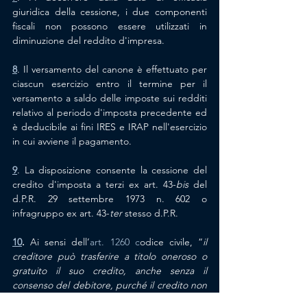
giuridica della cessione, i due componenti 
fiscali non possono essere utilizzati in 
diminuzione del reddito d'impresa.
8
. Il versamento del canone è effettuato per 
ciascun esercizio entro il termine per il 
versamento a saldo delle imposte sui redditi 
relativo al periodo d'imposta precedente ed 
è deducibile ai fini IRES e IRAP nell'esercizio 
in cui avviene il pagamento.
9
. La disposizione consente la cessione del 
credito d'imposta a terzi ex art. 43-
bis
 del 
d.P.R. 29 settembre 1973 n. 602 o 
infragruppo ex art. 43-
ter
 stesso d.P.R.
10
.
 Ai sensi de
ll’
art. 1260 c
odice civile, “
i
l 
creditore può trasferire a titolo oneroso o 
gratuito il suo credito, anche senza il 
consenso del debitore, purché il credito non 
abbia carattere strettamente personale o il 