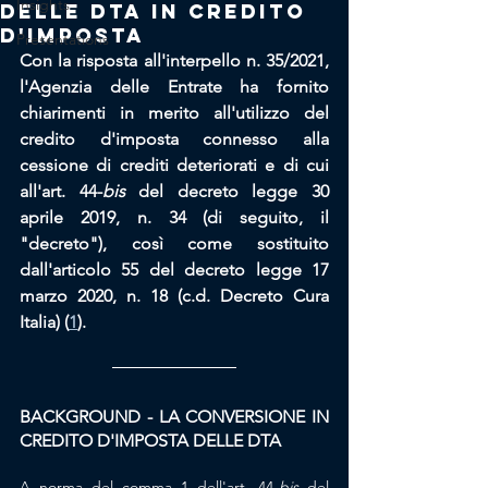
Insights
delle DTA in credito
d'imposta
Presentations
Con la risposta all'interpello n. 35/2021, 
l'Agenzia delle Entrate ha fornito 
chiarimenti in merito all'utilizzo del 
credito d'imposta connesso alla 
cessione di crediti deteriorati e di cui 
all'art. 44-
bis
 del decreto legge 30 
aprile 2019, n. 34 (di seguito, il 
"
decreto
"), così come sostituito 
dall'articolo 55 del decreto legge 17 
marzo 2020, n. 18 (c.d. Decreto Cura 
Italia) (
1
).
BACKGROUND - LA CONVERSIONE IN 
CREDITO D'IMPOSTA DELLE DTA
A norma del comma 1 dell'art. 44-
bis
 del 