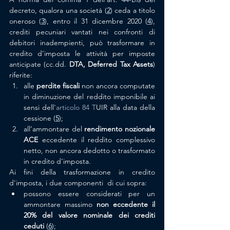
decreto, qualora una società (
2
) ceda a titolo 
oneroso (
3
), entro il 31 dicembre 2020 (
4
), 
crediti pecuniari vantati nei confronti di 
debitori inadempienti, può trasformare in 
credito d’imposta le attività per imposte 
anticipate (cc.dd. 
DTA, Deferred Tax Assets
) 
riferite:
alle 
perdite fiscali
 non 
ancora computate
in diminuzione del reddito imponibile ai 
sensi dell'
articolo 84 T
UIR alla data della 
cessione (
5
);
all’ammontare del 
rendimento nozionale 
ACE
 eccedente il reddito complessivo 
netto, non ancora dedotto o trasformato 
in credito d'imposta.
Ai fini della trasformazione in credito 
d'imposta, i due componenti  di cui sopra:
possono essere considerati per un 
ammontare massimo 
non eccedente il 
20% del valore nominale dei crediti 
ceduti 
(
6
);