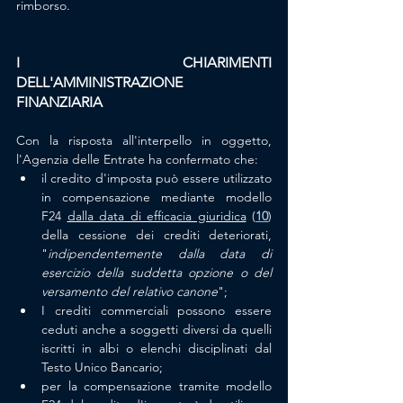
rimborso.
I CHIARIMENTI 
DELL'AMMINISTRAZIONE 
FINANZIARIA
Con la risposta all'interpello in oggetto, 
l'Agenzia delle Entrate ha confermato che:
il credito d'imposta può essere utilizzato 
in compensazione mediante modello 
F24 
dalla data di efficacia giuridica
 (
10
) 
della cessione dei crediti deteriorati, 
"
indipendentemente dalla data di 
esercizio della suddetta opzione o del 
versamento del relativo canone
";
I crediti commerciali possono essere 
ceduti anche a soggetti diversi da quelli 
iscritti in albi o elenchi disciplinati dal 
Testo Unico Bancario;
per la compensazione tramite modello 