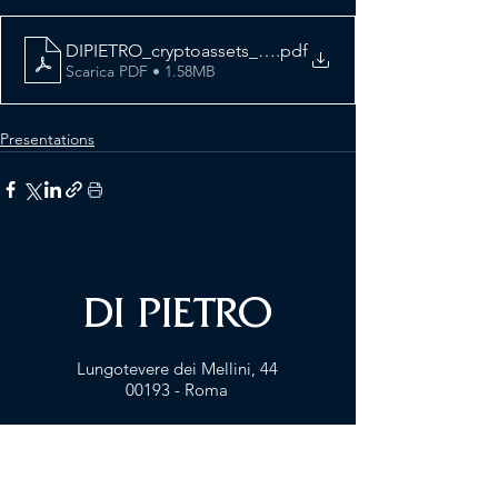
DIPIETRO_cryptoassets_taxation
.pdf
Scarica PDF • 1.58MB
Presentations
DI PIETRO
Lungotevere dei Me
llini, 44
00193 - Roma
info@dipietro.tax
FIRM PRESENTATION