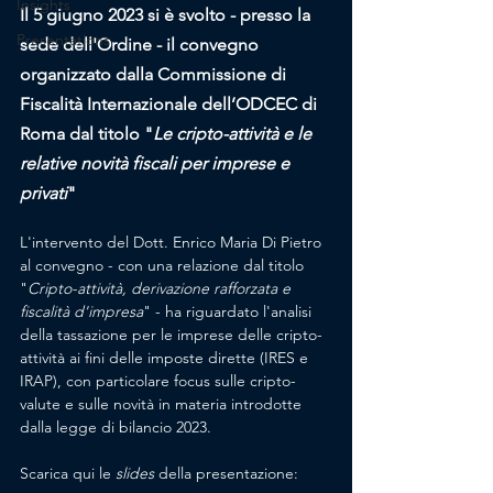
Insights
Il 5 giugno 2023 si è svolto - presso la 
Presentations
sede dell'Ordine - il convegno 
organizzato dalla Commissione di 
Fiscalità Internazionale dell’ODCEC di 
Roma dal titolo "
Le cripto-attività e le 
relative novità fiscali per imprese e 
privati
"
L'intervento del Dott. Enrico Maria Di Pietro 
al convegno - con una relazione dal titolo 
"
Cripto-attività, derivazione rafforzata e 
fiscalità d'impresa
" - ha riguardato l'analisi 
della tassazione per le imprese delle cripto-
attività ai fini delle imposte dirette (IRES e 
IRAP), con particolare focus sulle cripto-
valute e sulle novità in materia introdotte 
dalla legge di bilancio 2023.
Scarica qui le 
slides
 della presentazione: