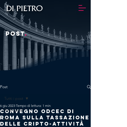
DI PIETRO
POST
.
Post
Tutti i post
6 giu 2023
Tempo di lettura: 1 min
Tutti i post
CONVEGNO ODCEC DI
ROMA SULLA TASSAZIONE
News
DELLE CRIPTO-ATTIVITÀ